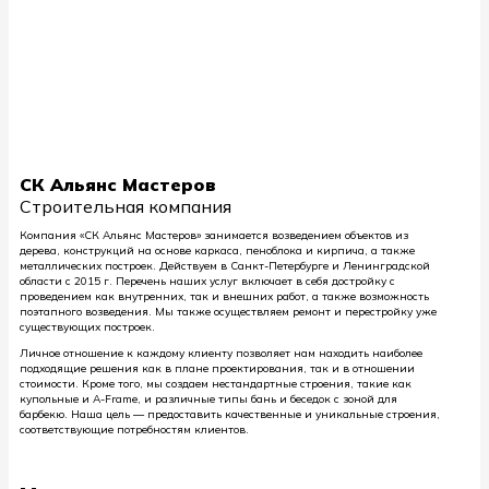
СК Альянс Мастеров
Строительная компания
Компания «СК Альянс Мастеров» занимается возведением объектов из
дерева, конструкций на основе каркаса, пеноблока и кирпича, а также
металлических построек. Действуем в Санкт-Петербурге и Ленинградской
области с 2015 г. Перечень наших услуг включает в себя достройку с
проведением как внутренних, так и внешних работ, а также возможность
поэтапного возведения. Мы также осуществляем ремонт и перестройку уже
существующих построек.
Личное отношение к каждому клиенту позволяет нам находить наиболее
подходящие решения как в плане проектирования, так и в отношении
стоимости. Кроме того, мы создаем нестандартные строения, такие как
купольные и A-Frame, и различные типы бань и беседок с зоной для
барбекю. Наша цель — предоставить качественные и уникальные строения,
соответствующие потребностям клиентов.