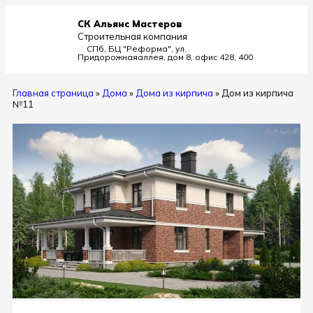
СК Альянс Мастеров
Строительная компания
СПб, БЦ "Реформа", ул.
Придорожная
аллея, дом 8, офис 428, 400
Главная страница
»
Дома
»
Дома из кирпича
»
Дом из кирпича
№11