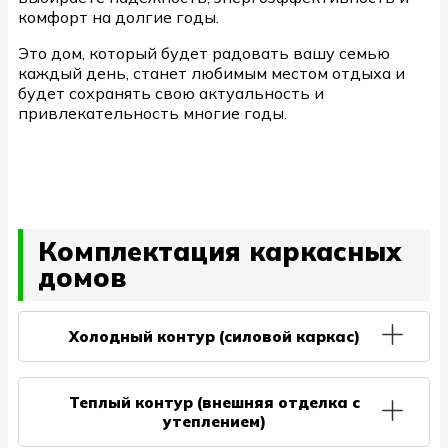
комфорт на долгие годы.
Это дом, который будет радовать вашу семью
каждый день, станет любимым местом отдыха и
будет сохранять свою актуальность и
привлекательность многие годы.
Комплектация каркасных
домов
Холодный контур (силовой каркас)
2 538 000 ₽
Силовой каркас
Теплый контур (внешняя отделка с
утеплением)
Каркас внешних несущих стен: Сухая строганная доска
цена по запросу