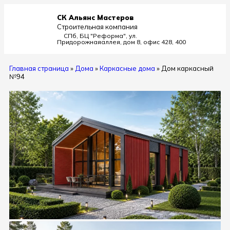
СК Альянс Мастеров
Строительная компания
СПб, БЦ "Реформа", ул.
Придорожная
аллея, дом 8, офис 428, 400
Главная страница
»
Дома
»
Каркасные дома
»
Дом каркасный
№94