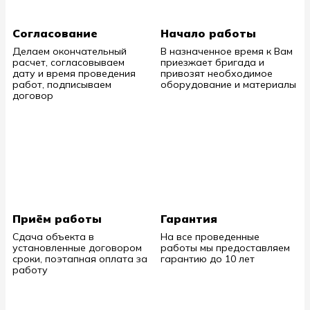
строганный брусок 20х45/95мм
Канализация (монтаж инженерной сантехники, установка
Оформление окон (подоконники, наличники), монтаж
септика/ЛОС)
углов, плинтусов, галтелей
Внутренняя отделка стен и потолка: Вагонка 13х122мм
Согласование
Начало работы
(хвоя), "Штиль"/Гипсокартон стронг 15мм
Водоснабжение (обустройство колодца/скважины,
монтаж труб ХВС и ГВС)
Делаем окончательный
В назначенное время к Вам
Оформление окон (подоконники, наличники), монтаж
расчет, согласовываем
приезжает бригада и
углов, плинтусов, галтелей
Электрика (электротехнические работы)
дату и время проведения
привозят необходимое
работ, подписываем
оборудование и материалы
Отопление (котельная, монтаж радиаторов, систем
договор
"теплого пола")
Приём работы
Гарантия
Сдача объекта в
На все проведенные
установленные договором
работы мы предоставляем
сроки, поэтапная оплата за
гарантию до 10 лет
работу