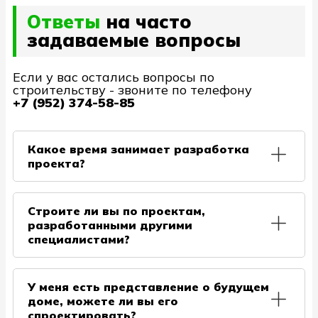
Ответы
на часто
задаваемые вопросы
Если у вас остались вопросы по
строительству - звоните по телефону
+7 (952) 374-58-85
Какое время занимает разработка
проекта?
В среднем проект готовится за 2 недели, но
согласования Архитектурной части может занять
Строите ли вы по проектам,
некоторое время из-за правок от Заказчиков,
разработанными другими
также на сроки влияет сезон, поэтому если вы
специалистами?
планируете строить дом в июне, то проектом
лучше заняться в апреле.
Да, такое возможно. Но необходимо учитывать,
что проекты бывают от не совсем опытных
У меня есть представление о будущем
специалистов, поэтому наши проектировщики
доме, можете ли вы его
всегда смогут дать грамотную оценку и советы по
спроектировать?