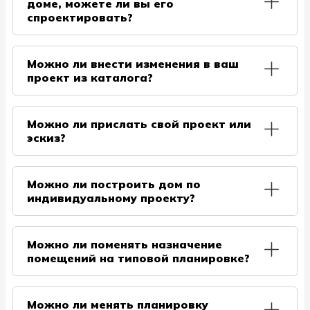
доме, можете ли вы его
всегда смогут дать грамотную оценку и советы по
спроектировать?
улучшению вашего индивидуального проекта.
Да, конечно же, можем. К нам часто обращаются
заказчики с примерами домов, на основе которых
Можно ли внести изменения в ваш
они хотели бы построить собственный.
проект из каталога?
Индивидуальное проектирование отличное
решение и оказываем мы данную услугу
Да, мы можем изменить любой из проектов по
бесплатно. Наши архитекторы и проектировщики
Вашим пожеланиям. Можно изменить планировку,
Можно ли прислать свой проект или
выяснят ваши потребности и дадут важные
количество либо расположение окон и дверей,
эскиз?
профессиональные рекомендации, создадут 3D
добавить террасу и прочие Ваши пожелания
модели будущего дома с учетом всех пожеланий и
осуществляются в проектном отделе. Вы можете
Мы строим дома не только по типовому проекту,
особенностей земельного участка.
выбрать одну из популярных комплектаций
но также занимаемся индивидуальной
Можно ли построить дом по
домов. А так же обратиться за помощью к нашим
разработкой. Причём есть возможность отправить
индивидуальному проекту?
специалистам и подобрать комплектацию
свою идею или готовый эскиз. Наш
индивидуально. Возможны любые изменения
проектировщик разработает не его основе проект,
Да, у нас есть грамотные архитекторы, дизайнеры
комплектации дома: утепление, внутренняя и
все детали будут согласованы с заказчиком.
и инженеры, которые могут разработать
внешняя отделка, кровля и так далее.
Можно ли поменять назначение
индивидуальный проект дома со всеми
помещений на типовой планировке?
коммуникациями.
Все обозначения на планировке условны.
Назначение любого помещения может быть
Можно ли менять планировку
изменено в соответствии с вашим желанием.