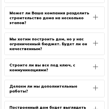
предоставляет Заказчик, либо это наша бытовка
После того как мы утверждаем с Вами проект,
(вся информация прописывается в договоре);
смету в которой указывается окончательная цена
Может ли Ваша компания разделить
• Туалет для строителей. Предоставляется
строительства каркасного дома, мы
строительство дома на несколько
Заказчиком, либо наш вариант – каркасный
предоставляем договор. В нем будет указано
этапов?
уличный туалет (вся информация прописывается в
поэтапное внесение оплаты, а также сроки
договоре);
исполнения, акты приема работ и гарантии.
Да, это возможно. В зависимости от проекта и
• Вода – питьевая и техническая;
возможностей Заказчика стройку можно
• Электричество. Обеспечивается Заказчиком,
Мы хотим построить дом, но у нас
разделить на несколько этапов, например:
либо наш генератор в аренду;
ограниченный бюджет. Будет ли он
фундамент и силовой каркас с крышей делается в
• Подъезд к участку. Возможность грузовой
качественным?
первый сезон; во второй сезон делается
машине подъехать к участку и разгрузиться –
утепление, окна, двери, часть наружной отделки; в
если с этим возникают сложности, то могут
Если кратко, то мы всегда придерживаемся
третий сезон делаются инженерные сети и
потребоваться дополнительные расходы.
баланса, предлагая качество по доступной
Строите ли вы все под ключ, с
внутренняя отделка.
стоимости, прозрачно указывая на плюсы и минусы
коммуникациями?
возможных решений. Каждый случай
индивидуален, поэтому рекомендуем связаться с
Да, есть возможность делать полный цикл работ
нами удобным способом. Мы не даем пустых
вплоть до постановки дома на учет.
Делаем ли мы дополнительные
обещаний и в случае совсем небольших
работы?
финансовых возможностей рекомендуем
подкопить средства либо воспользоваться
Да, конечно. Наши бригады устанавливают печи,
частичным кредитованием. Это распространенная
занимаются покраской как скрытых элелементов
дилемма многих заказчиков. Конечно же, в целях
Построенный дом будет выглядеть