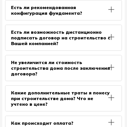
несущей способности и особенностей Вашего
фундаменте. И чтобы быть уверенными в качестве
Есть ли рекомендованная
грунта. Данные виды фундаментов мы
и обеспечить вам гарантию на все строение, мы
конфигурация фундамента?
используем на практике более 10 лет и уверены в
обязательно проводим экспертизу. При
данном техническом решении.
необходимости возможно модернизировать или
Наша компания подходит индивидуально к
достроить ваш фундамент.
каждому клиенту. Схема под планировку дома
Есть ли возможность дистанционно
согласуется заранее.
подписать договор на строительство с
Вашей компанией?
У нашей компании есть возможность подписать с
Заказчиком договор дистанционно. Со стороны
Не увеличится ли стоимость
заказчика достаточно прислать скан подписанных
строительства дома после заключения
страниц Договора
договора?
Нет, мы подписываем с Вами договор, в котором
указываем стоимость на дату подписания. После
Какие дополнительные траты я понесу
внесения части оплаты мы приобретаем
при строительстве дома? Что не
необходимый объем строительных материалов,
учтено в цене?
что исключает повышения цен на них в сложной
экономической ситуации. И Вы гарантированно
Условия строительства, учесть заранее:
получаете фиксированную стоимость
Как происходит оплата?
строительства каркасного дома под ключ.
• Проживание для строителей. Либо его