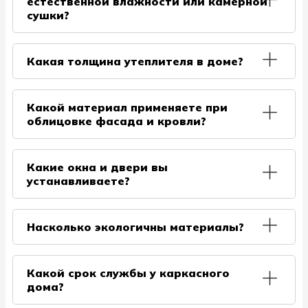
естественной влажности или камерной
Наши специалисты обладают необходимыми
ветрозащита Белтермо и др.
сушки?
знаниями и опытом в технологии каркасного
домостроения и построили более 100 объектов
В нашей компании мы предлагаем строительство
вместе с нашей компанией.
из материалов камерной сушки, т.к в процессе
Какая толщина утеплителя в доме?
сушки изменяются геометрические параметры
заготовок, и использование подобных материалов
По периметру дом утепляется одинаково. Толщина
позволяет уменьшить риск возникновения щелей
утеплителя на Ваш выбор: 100 мм (сезонное), 150
Какой материал применяете при
и несоответствий в готовой конструкции.
мм (круглогодичное), 200 мм (постоянное
облицовке фасада и кровли?
Материал естественной влажности, ко всему
проживание с минимальным расходом отопления).
прочему, более подвержен грибковым
В качестве утеплителя для стен используем
Стандартный вариант: для облицовки фасада
заболеваниям.
базальтовую (каменную) плиту; для пола и
имитатор бруса; для кровли – металлочерепица.
Какие окна и двери вы
потолка - минеральную рулонную вату.
Вы можете подобрать материал на свой вкус: для
устанавливаете?
фасада – сайдинг, пластиковые фасадные панели,
фанера или ЦСП и др.; для кровли – мягкая
У нас большой выбор окон: деревянные или
черепица, фальцевая кровля, профлист и др.
металлопластиковые, двойного или тройного
Насколько экологичны материалы?
остекления, с фурнитурой (ручки) или без. Цвет
профиля на Ваш выбор. Наличник – деревянный,
В каркасном домостроении кроме дерева
хвойных пород. Усиленная утепленная входная
применяется масса других материалов –
Какой срок службы у каркасного
металлическая дверь отечественного
теплоизоляционных, кровельных и т.д. Наша
дома?
производства. Внутренние двери – филёнчатые
компания использует только проверенные
(хвойный массив), без фурнитуры.
стройматериалы. Каркас и внутренняя отделка