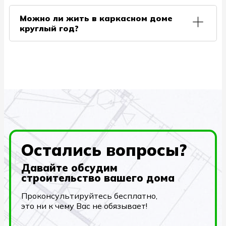
Технологии позволяют каркасным домам служить
делается из массива дерева без вредных клеев,
вплоть до 100 лет. Минимальный порог – 50 лет.
Можно ли жить в каркасном доме
пропиток и лаков.
круглый год?
Да, можно, при толщине утеплителя от 150 мм и
выше. Такое утепление оптимально для нашей
климатической зоны. Современные
теплоизоляционные материалы позволяют
строить теплые каркасные дома. Коэффициент
теплопроводности стены каркасника составляет
0,4, поэтому каркасный дом будет даже теплее,
чем здание из бруса. В помещении всегда будет
комфортно. При этом вы не будете замечать
температурных колебаний утром и вечером.
Остались вопросы?
Давайте обсудим
строительство вашего дома
Проконсультируйтесь бесплатно,
это ни к чему Вас не обязывает!