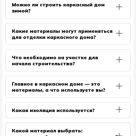
благодаря своей гибкой конструкции и
Можно ли строить каркасный дом
отличие от внутренней. Как следствие возникают
правильному взаимодействию элементов. Легкий,
зимой?
новые источники разгерметизации углов и
но надежный каркас выдерживание большие
межвенцовых соединений.
нагрузки, включая сильные ветра или
Возведение каркасных домов, садовых домиков
землетрясения
можно выполнять круглый год, поскольку
Какие материалы могут применяться
технологический процесс строительства данного
для отделки каркасного дома?
типа исключает использование мокрых процессов
и не зависит так сильно от погодных условий, в
Свобода выбора материалов для внешней и
сравнении с брусовыми домами. В холодную зиму,
внутренней отделки позволяет воплощать
Что необходимо на участке для
в крепкий мороз, сырость и влажность ниже, чем в
различные дизайнерские и архитектурные
начала строительства?
дождливые периоды, что для пиломатериала
решения.
даже лучше. Даже этап заливки фундамента,
Для нашей бригады требуется лишь наличие
который лучше выполнять при плюсовых
электричества, они укомплектованы всем
температурах, в 2022 году уже производится в
Главное в каркасном доме — это
необходимым оборудованием для начала работ.
зимнее время года с использованием технических
материалы, а что используете вы?
Также необходимо предусмотреть подъездные
нововведений без потери качества и дефектов.
пути для доставки материалов.
Вы абсолютно правы. Мы используем древесину
хвойных пород камерной сушки, ветро-
Какая изоляция используется?
влагозащитные пленки и утеплители ведущих
производителей: Knauf, Ондулин, Технониколь.
Для строительства применяются современные
Отметим, что помимо качественных материалов
материалы с отличными свойствами: эковата Грин
Какой материал выбрать:
важна и квалификация строительной бригады.
Палп, пароизоляционная плёнка Finka Premium,