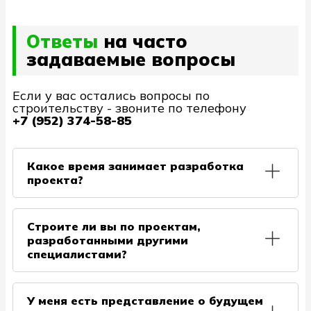
Ответы
на часто
задаваемые вопросы
Если у вас остались вопросы по
строительству - звоните по телефону
+7 (952) 374-58-85
Какое время занимает разработка
проекта?
В среднем проект готовится за 2 недели, но
согласования Архитектурной части может занять
Строите ли вы по проектам,
некоторое время из-за правок от Заказчиков,
разработанными другими
также на сроки влияет сезон, поэтому если вы
специалистами?
планируете строить дом в июне, то проектом
лучше заняться в апреле.
Да, такое возможно. Но необходимо учитывать,
что проекты бывают от не совсем опытных
У меня есть представление о будущем
специалистов, поэтому наши проектировщики