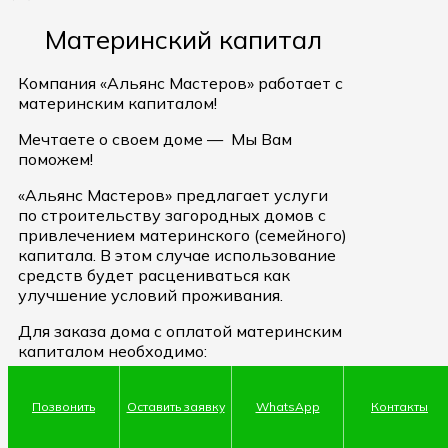
Материнский капитал
Компания «Альянс Мастеров» работает с
материнским капиталом!
Мечтаете о своем доме — Мы Вам
поможем!
«Альянс Мастеров» предлагает услуги
по строительству загородных домов с
привлечением материнского (семейного)
капитала. В этом случае использование
средств будет расцениваться как
улучшение условий проживания.
Для заказа дома с оплатой материнским
капиталом необходимо:
Обратится в отделение Пенсионного
фонда по месту жительства или месту
Позвонить
Оставить заявку
WhatsApp
Контакты
нахождения, чтобы подать заявление о
направлении материнского капитала на