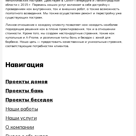
металлических построек. Действуем в Санкт-Петербурге и Ленинградской
области с 2015 г. Перечень наших услуг включает в себя достройку с
проведением как внутренних, так и внешних работ, а также возможность
поэтапного возведения. Мы также осуществляем ремонт и перестройку уже
существующих построек.
Личное отношение к каждому клиенту позволяет нам находить наиболее
подходящие решения как в плане проектирования, так и в отношении
стоимости. Кроме того, мы создаем нестандартные строения, такие как
купольные и A-Frame, и различные типы бань и беседок с зоной для
барбекю. Наша цель — предоставить качественные и уникальные строения,
соответствующие потребностям клиентов.
Навигация
Проекты домов
Проекты бань
Проекты беседок
Наши работы
Наши услуги
О компании
Видео с объектов