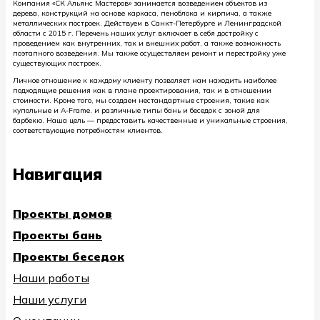
Компания «СК Альянс Мастеров» занимается возведением объектов из
дерева, конструкций на основе каркаса, пеноблока и кирпича, а также
металлических построек. Действуем в Санкт-Петербурге и Ленинградской
области с 2015 г. Перечень наших услуг включает в себя достройку с
проведением как внутренних, так и внешних работ, а также возможность
поэтапного возведения. Мы также осуществляем ремонт и перестройку уже
существующих построек.
Личное отношение к каждому клиенту позволяет нам находить наиболее
подходящие решения как в плане проектирования, так и в отношении
стоимости. Кроме того, мы создаем нестандартные строения, такие как
купольные и A-Frame, и различные типы бань и беседок с зоной для
барбекю. Наша цель — предоставить качественные и уникальные строения,
соответствующие потребностям клиентов.
Навигация
Проекты домов
Проекты бань
Проекты беседок
Наши работы
Наши услуги