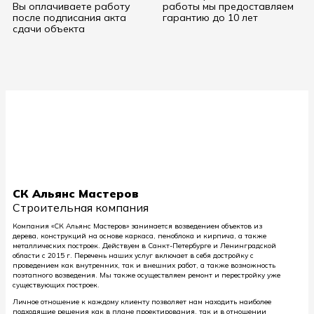
Вы оплачиваете работу
работы мы предоставляем
после подписания акта
гарантию до 10 лет
сдачи объекта
СК Альянс Мастеров
Строительная компания
Компания «СК Альянс Мастеров» занимается возведением объектов из
дерева, конструкций на основе каркаса, пеноблока и кирпича, а также
металлических построек. Действуем в Санкт-Петербурге и Ленинградской
области с 2015 г. Перечень наших услуг включает в себя достройку с
проведением как внутренних, так и внешних работ, а также возможность
поэтапного возведения. Мы также осуществляем ремонт и перестройку уже
существующих построек.
Личное отношение к каждому клиенту позволяет нам находить наиболее
подходящие решения как в плане проектирования, так и в отношении