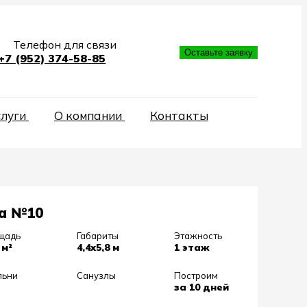
Телефон для связи
Оставьте заявку
+7 (952) 374-58-85
слуги
О компании
Контакты
а №10
щадь
Габариты
Этажность
 м²
4,4х5,8 м
1 этаж
льни
Санузлы
Построим
за 10 дней