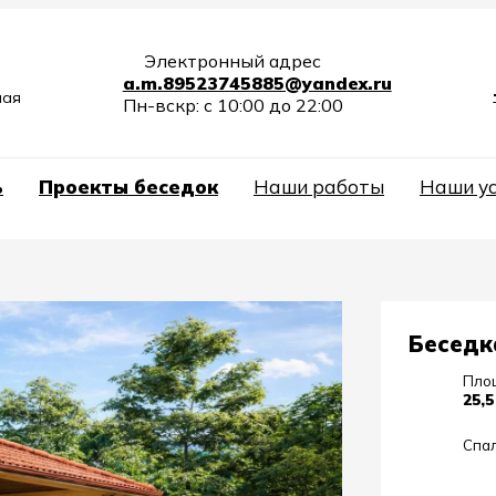
Электронный адрес
a.m.89523745885@yandex.ru
ная
Пн-вскр: с 10:00 до 22:00
ь
Проекты беседок
Наши работы
Наши у
Беседк
Пло
25,5
Спа