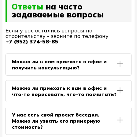
Ответы
на часто
задаваемые вопросы
Если у вас остались вопросы по
строительству - звоните по телефону
+7 (952) 374-58-85
Можно ли к вам приехать в офис и
получить консультацию?
Конечно, это возможно. Обсуждение общих
аспектов строительства будет проведено в офисе.
Можно ли приехать к вам в офис и
Для получения более подробной и практической
что-то порисовать, что-то посчитать?
информации, необходимо подать заявку на выезд
нашего специалиста непосредственно на ваш
Наш подход отличается от стандартного.
объект.
Поскольку в нашем офисе нет инженеров-
У нас есть свой проект беседки.
проектировщиков и строителей, мы не занимаемся
Можно ли узнать его примерную
разработкой предварительных чертежей и
стоимость?
расчетов. Для ознакомления с вашим объектом и
произведения необходимых замеров наш