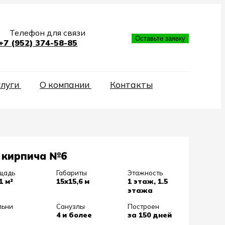
Телефон для связи
Оставьте заявку
+7 (952) 374-58-85
слуги
О компании
Контакты
 кирпича №6
щадь
Габариты
Этажность
1 м²
15х15,6 м
1 этаж, 1.5
этажа
льни
Санузлы
Построен
4 и более
за 150 дней