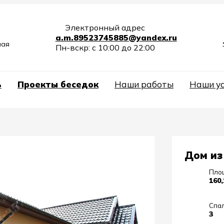
Электронный адрес
a.m.89523745885@yandex.ru
ная
Пн-вскр: с 10:00 до 22:00
ь
Проекты беседок
Наши работы
Наши у
Дом из
Пло
160,
Спа
3