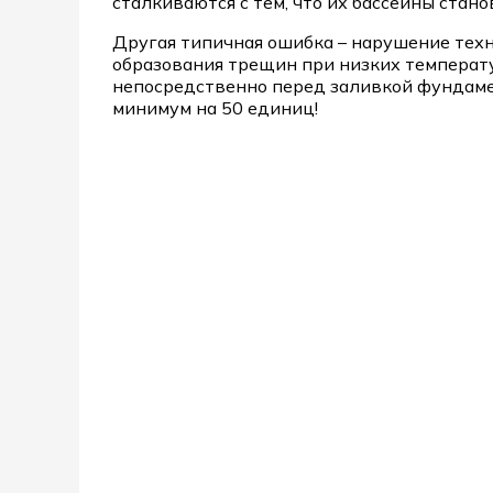
сталкиваются с тем, что их бассейны стан
Другая типичная ошибка – нарушение тех
образования трещин при низких температу
непосредственно перед заливкой фундаме
минимум на 50 единиц!