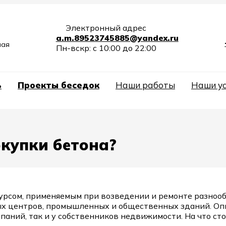
Электронный адрес
a.m.89523745885@yandex.ru
ная
Пн-вскр: с 10:00 до 22:00
ь
Проекты беседок
Наши работы
Наши у
окупки бетона?
рсом, применяемым при возведении и ремонте разнооб
х центров, промышленных и общественных зданий. Опыт
паний, так и у собственников недвижимости. На что ст