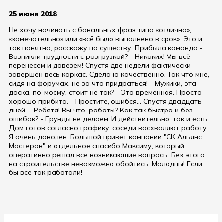
25 июня 2018
Не хочу начинать с банальных фраз типа «отлично»,
«замечательно» или «всё было выполнено в срок». Это и
так понятно, расскажу по существу. Прибыла команда -
Возникли трудности с разгрузкой? - Никаких! Мы всё
перенесём и довезём! Спустя две недели фактически
завершён весь каркас. Сделано качественно. Так что мне,
сидя на форумах, не за что придраться! - Мужики, эта
доска, по-моему, стоит не так? - Это временная. Просто
хорошо прибита. - Простите, ошибся... Спустя двадцать
дней. - Ребята! Вы что, роботы? Как так быстро и без
ошибок? - Ерунды не делаем. И действительно, так и есть.
Дом готов согласно графику, соседи восхваляют работу.
Я очень доволен. Большой привет компании "СК Альянс
Мастеров" и отдельное спасибо Максиму, который
оперативно решал все возникающие вопросы. Без этого
на строительстве невозможно обойтись. Молодцы! Если
бы все так работали!