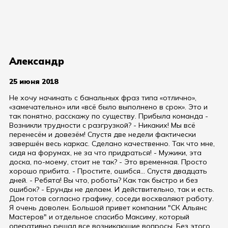
Александр
25 июня 2018
Не хочу начинать с банальных фраз типа «отлично»,
«замечательно» или «всё было выполнено в срок». Это и
так понятно, расскажу по существу. Прибыла команда -
Возникли трудности с разгрузкой? - Никаких! Мы всё
перенесём и довезём! Спустя две недели фактически
завершён весь каркас. Сделано качественно. Так что мне,
сидя на форумах, не за что придраться! - Мужики, эта
доска, по-моему, стоит не так? - Это временная. Просто
хорошо прибита. - Простите, ошибся... Спустя двадцать
дней. - Ребята! Вы что, роботы? Как так быстро и без
ошибок? - Ерунды не делаем. И действительно, так и есть.
Дом готов согласно графику, соседи восхваляют работу.
Я очень доволен. Большой привет компании "СК Альянс
Мастеров" и отдельное спасибо Максиму, который
оперативно решал все возникающие вопросы. Без этого