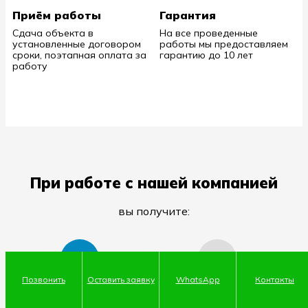
Приём работы
Гарантия
Сдача объекта в
На все проведенные
установленные договором
работы мы предоставляем
сроки, поэтапная оплата за
гарантию до 10 лет
работу
При работе с нашей компанией
вы получите:
1
2
Позвонить
Оставить заявку
WhatsApp
Контакты
Cравнение цен конкурентов
Договор, гарантии
Уда
•