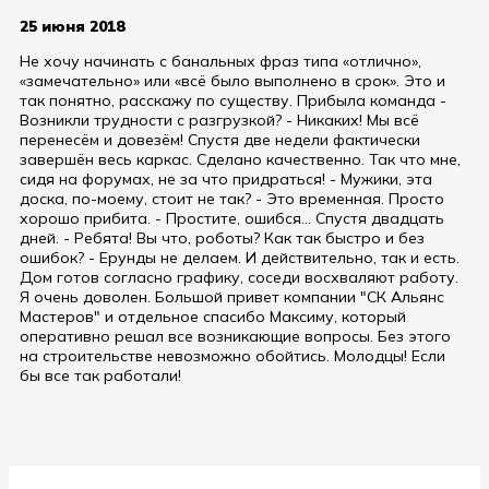
25 июня 2018
Не хочу начинать с банальных фраз типа «отлично»,
«замечательно» или «всё было выполнено в срок». Это и
так понятно, расскажу по существу. Прибыла команда -
Возникли трудности с разгрузкой? - Никаких! Мы всё
перенесём и довезём! Спустя две недели фактически
завершён весь каркас. Сделано качественно. Так что мне,
сидя на форумах, не за что придраться! - Мужики, эта
доска, по-моему, стоит не так? - Это временная. Просто
хорошо прибита. - Простите, ошибся... Спустя двадцать
дней. - Ребята! Вы что, роботы? Как так быстро и без
ошибок? - Ерунды не делаем. И действительно, так и есть.
Дом готов согласно графику, соседи восхваляют работу.
Я очень доволен. Большой привет компании "СК Альянс
Мастеров" и отдельное спасибо Максиму, который
оперативно решал все возникающие вопросы. Без этого
на строительстве невозможно обойтись. Молодцы! Если
бы все так работали!